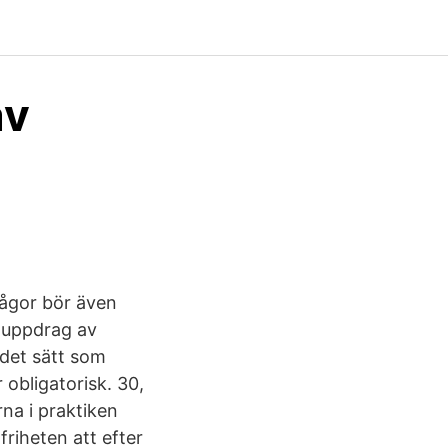
av
rågor bör även
å uppdrag av
det sätt som
 obligatorisk. 30,
na i praktiken
 friheten att efter