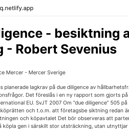
.netlify.app
ligence - besiktning 
g - Robert Sevenius
ce Mercer - Mercer Sverige
:s planerade lagkrav på due diligence av hållbarhetsf
onsfrågor. Det föreslås i en ny rapport som gjorts p
ernational EU. SvJT 2007 Om ”due diligence” 505 på 
tsköprätten och t.o.m. att företagsbe siktning redan är
tningen och köpavtalet Det bör observeras att parter
på köpla gen i särskilt stor utsträckning, utan utnyttjar