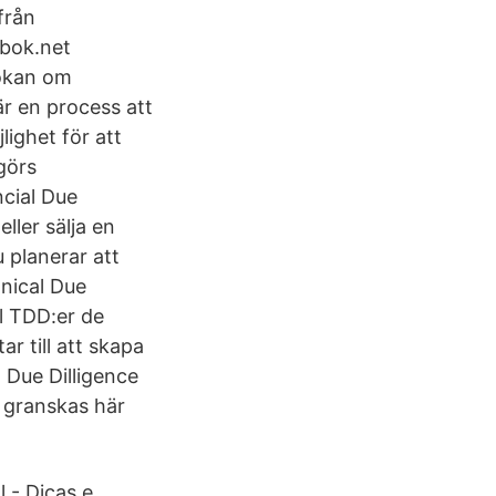
från
ebok.net
sökan om
är en process att
lighet för att
görs
ncial Due
ller sälja en
 planerar att
hnical Due
al TDD:er de
r till att skapa
 Due Dilligence
 granskas här
 - Dicas e