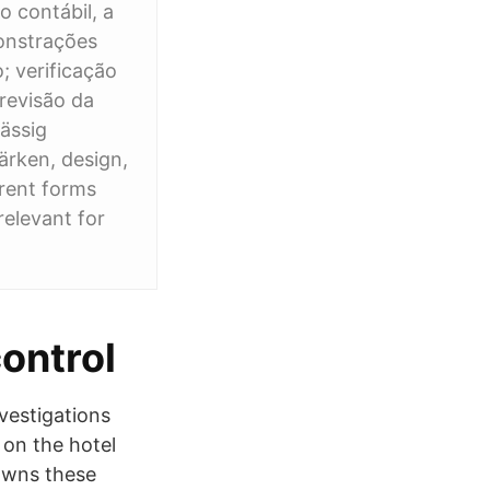
o contábil, a
onstrações
; verificação
 revisão da
mässig
ärken, design,
rent forms
relevant for
ontrol
nvestigations
 on the hotel
 owns these