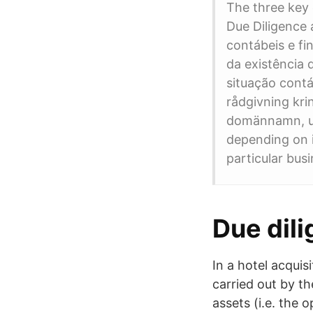
The three key 
Due Diligence
contábeis e fi
da existência 
situação contá
rådgivning kri
domännamn, upp
depending on it
particular busi
Due dili
In a hotel acquis
carried out by t
assets (i.e. the