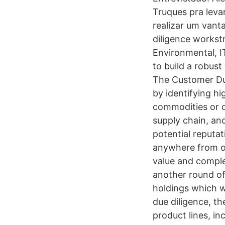
Truques pra leva
realizar um van
diligence workst
Environmental, I
to build a robus
The Customer Due
by identifying h
commodities or o
supply chain, and
potential reputat
anywhere from on
value and complex
another round of
holdings which wi
due diligence, th
product lines, in