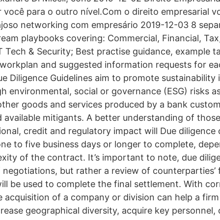
r você para o outro nível.Com o direito empresarial 
tajoso networking com empresário 2019-12-03 8 sepa
ream playbooks covering: Commercial, Financial, Tax,
T Tech & Security; Best practise guidance, example 
t workplan and suggested information requests for e
 Diligence Guidelines aim to promote sustainability 
igh environmental, social or governance (ESG) risks a
ther goods and services produced by a bank custome
 available mitigants. A better understanding of those
ional, credit and regulatory impact will Due diligence
e to five business days or longer to complete, depe
ity of the contract. It’s important to note, due dilig
 negotiations, but rather a review of counterparties’
ll be used to complete the final settlement. With co
e acquisition of a company or division can help a firm
crease geographical diversity, acquire key personnel,