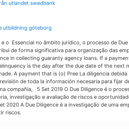
från utlandet swedbank
e utbildning göteborg
 e o Essencial no âmbito jurídico, o processo de Due
ribui de forma significativa para organização das em
nce in collecting guaranty agency loans. If a payment
 delinquency is the day after the due date of the nex
 made. A payment that is (o) Pree La diligencia debida
revisión de toda la información necesaria para fijar d
e una compañía, 5 Set 2019 O Due Diligence é o proce
oria, investigação e avaliação de riscos e oportunid
Set 2020 A Due Diligence é a investigação de uma e
ir riscos.