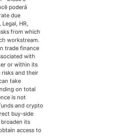
você poderá
rate due
 Legal, HR,
tasks from which
ach workstream.
in trade finance
ssociated with
r or within its
 risks and their
 can take
nding on total
ence is not
 funds and crypto
rrect buy-side
 broaden its
 obtain access to