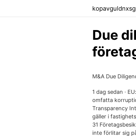
kopavguldnxsgq
Due di
företa
M&A Due Diligen
1 dag sedan · EU
omfatta korrupti
Transparency Int
gäller i fastighe
31 Företagsbesik
inte förlitar sig 