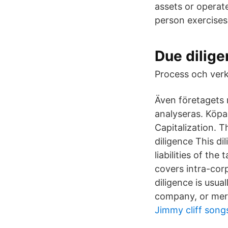
assets or operate
person exercises
Due dilig
Process och verk
Även företagets
analyseras. Köpa
Capitalization. T
diligence This di
liabilities of the
covers intra-cor
diligence is usua
company, or merg
Jimmy cliff song