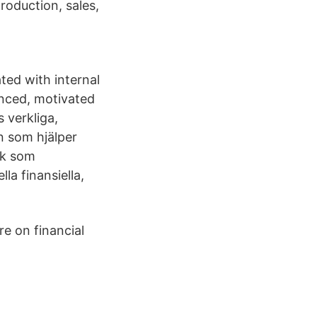
roduction, sales,
ted with internal
inced, motivated
 verkliga,
n som hjälper
rk som
la finansiella,
re on financial