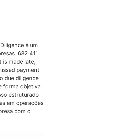
 Diligence é um
presas. 682.411
 is made late,
t missed payment
 o due diligence
e forma objetiva
sso estruturado
ades em operações
mpresa com o