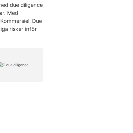
med due diligence
gar. Med
 Kommersiell Due
iga risker inför