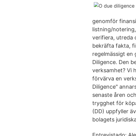
genomför finansi
listning/notering
verifiera, utreda
bekräfta fakta, f
regelmässigt en 
Diligence. Den be
verksamhet? Vi hj
förvärva en verk
Diligence" annars
senaste åren och
trygghet för köpa
(DD) uppfyller ä
bolagets juridisk
Entrevistado: Ale