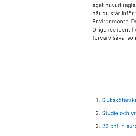
eget huvud regle
när du står inför
Environmental Du
Diligence identif
förvärv såväl so
Sjukskötersk
Studie och y
22 chf in eur