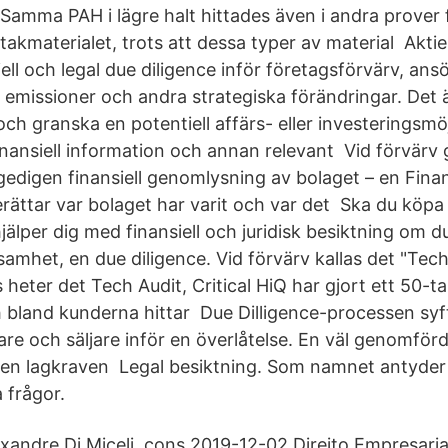
Samma PAH i lägre halt hittades även i andra prover 
takmaterialet, trots att dessa typer av material Akti
ell och legal due diligence inför företagsförvärv, an
, emissioner och andra strategiska förändringar. Det 
 och granska en potentiell affärs- eller investeringsmöj
inansiell information och annan relevant Vid förvärv 
gedigen finansiell genomlysning av bolaget – en Fina
rättar var bolaget har varit och var det Ska du köpa e
älper dig med finansiell och juridisk besiktning om du
samhet, en due diligence. Vid förvärv kallas det "Tec
 heter det Tech Audit, Critical HiQ har gjort ett 50-t
 bland kunderna hittar Due Dilligence-processen syfta
re och säljare inför en överlåtelse. En väl genomförd
ven lagkraven Legal besiktning. Som namnet antyder
a frågor.
xandre Di Miceli, cons 2019-12-02 Direito Empresarial