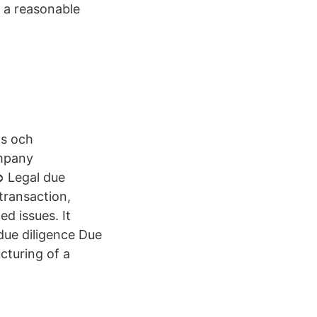
t a reasonable
as och
ompany
 ➲ Legal due
transaction,
ed issues. It
due diligence Due
ucturing of a