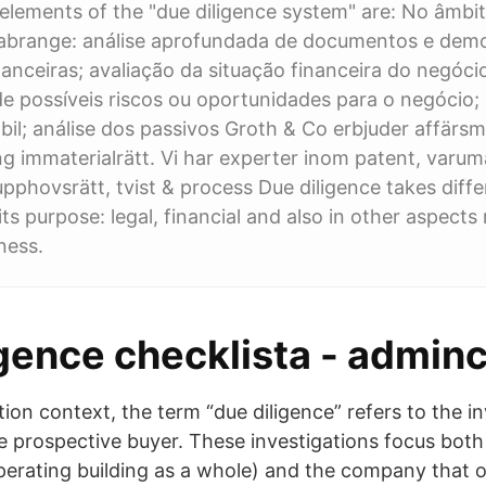
elements of the "due diligence system" are: No âmbit
 abrange: análise aprofundada de documentos e dem
nanceiras; avaliação da situação financeira do negócio
de possíveis riscos ou oportunidades para o negócio;
bil; análise dos passivos Groth & Co erbjuder affärs
ng immaterialrätt. Vi har experter inom patent, varum
hovsrätt, tvist & process Due diligence takes diffe
s purpose: legal, financial and also in other aspects 
ness.
gence checklista - adminc
ition context, the term “due diligence” refers to the i
he prospective buyer. These investigations focus both
 operating building as a whole) and the company that