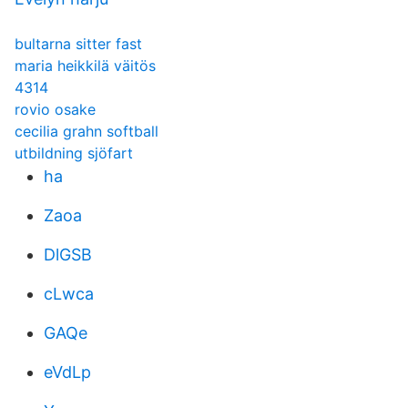
bultarna sitter fast
maria heikkilä väitös
4314
rovio osake
cecilia grahn softball
utbildning sjöfart
ha
Zaoa
DlGSB
cLwca
GAQe
eVdLp